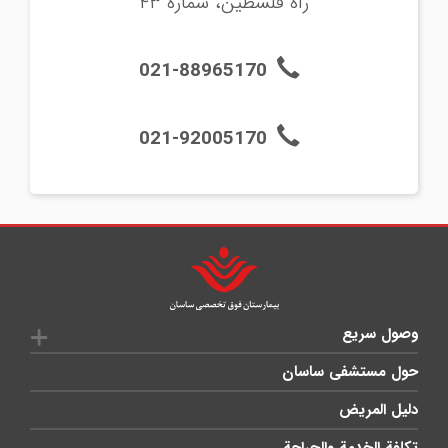
راه فلسطين، شماره ۴۳
021-88965170
021-92005170
وصول سريع
حول مستشفى ساسان
دليل المريض