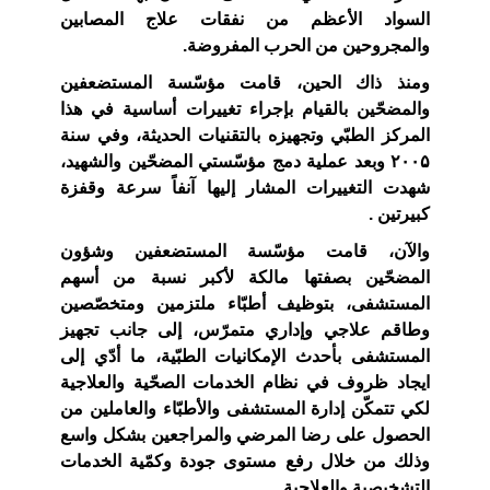
السواد الأعظم من نفقات علاج المصابين
والمجروحين من الحرب المفروضة.
ومنذ ذا
ك
الحين، قامت مؤسّسة المستضعفين
والمضحّين بالقيام بإجراء تغييرات أساسية في هذا
المركز الطبّي وتجهيزه بالتقنيات الحديثة، وفي سنة
۲۰۰۵ وبعد عملية دمج مؤسّستي المضحّين والشهيد،
شهدت التغييرات المشار إليها آنفاً سرعة وقفزة
كبيرتين .
والآن، قامت مؤسّسة المستضعفين وشؤون
المضحّين
بصفتها مالكة لأكبر نسبة من أسهم
المستشفى، بتوظيف أطبّاء ملتزمين ومتخصّصين
وطاقم علاجي وإداري متمرّس، إلى جانب تجهيز
المستشفى بأحدث الإمكانيات الطبّية، ما أدّي إلى
ايجاد ظروف في نظام الخدمات الصحّية والعلاجية
لكي تتمكّن إدارة المستشفى والأطبّاء والعاملين من
الحصول على رضا المرضي والمراجعين بشكل واسع
وذلك من خلال رفع مستوى جودة وكمّية الخدمات
التشخيصية والعلاجية.