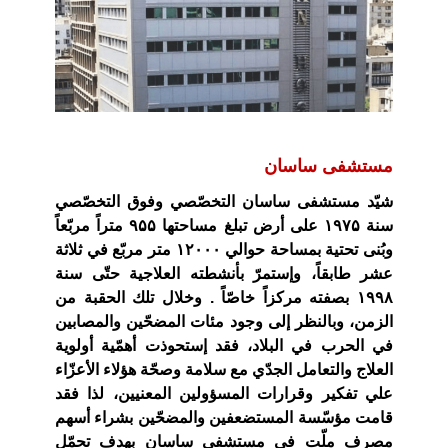
مستشفى ساسان
شيّد مستشفى ساسان التخصّصي وفوق التخصّصي
سنة ۱۹۷۵ على أرض تبلغ مساحتها ۹۵۵ متراً مربّعاً
وبُنى تحتية بمساحة حوالي ۱۲۰۰۰ متر مربّع في ثلاثة
عشر طابقاً، وإستمرّ بأنشطته العلاجية حتّى سنة
۱۹۹۸ بصفته مركزاً خاصّاً . وخلال تلك الحقبة من
الزمن، وبالنظر إلى وجود مئات المضحّين والمصابين
في الحرب في البلاد، فقد إستحوذت أهمّية أولوية
العلاج والتعامل الجدّي مع سلامة وصحّة هؤلاء الأعزّاء
علي تفكير وقرارات المسؤولين المعنيين، لذا فقد
قامت مؤسّسة المستضعفين والمضحّين بشراء أسهم
مصرف ملّت في مستشفى ساسان بهدف تحمّل