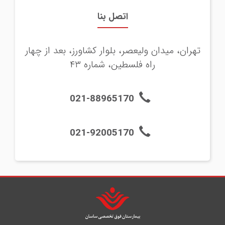
اتصل بنا
تهران، ميدان وليعصر، بلوار كشاورز، بعد از چهار
راه فلسطين، شماره ۴۳
021-88965170
021-92005170