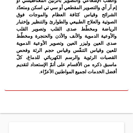
والطبّ الإشعاعي والتصوير بالرنين المغناطيسي أو
إم آر آي والتصوير المقطعي أو سي تي اسكن ومتعدّد
الشرائح وقياس كثافة العظام والموجات فوق
الصوتية والعلاج الطبيعي والطوارئ والتنظير وإختبار
الرياضة ومخطّط صدى القلب وتصوير القلب
والأوعية الدموية والأنف والأذن والحنجرة ومخطّط
صدى العين وليزر العين وتصوير الأوعية الدموية
للعين وقياس التنفّس وقياس حجم الرئة وفحص
القصبات الرئوية والرسم الكهربائي للدماغ، كلّ
ماسبق ذكره من الأقسام على أتمّ الإستعداد لتقديم
أفضل الخدمات لجميع المواطنين الأعزّاء.