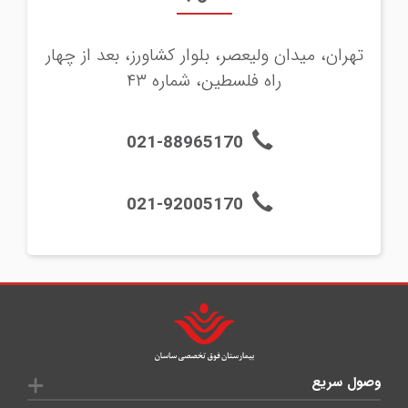
تهران، ميدان وليعصر، بلوار كشاورز، بعد از چهار
راه فلسطين، شماره ۴۳
021-88965170
021-92005170
وصول سريع