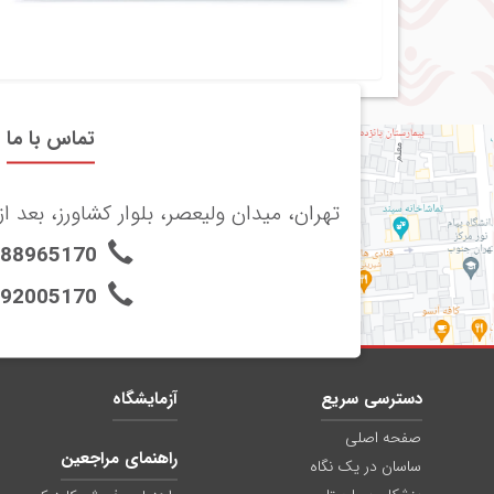
تماس با ما
تهران، میدان ولیعصر، بلوار کشاورز، بعد از 
-88965170
-92005170
دسترسی سریع
آزمایشگاه
صفحه اصلی
راهنمای مراجعین
ساسان در یک نگاه