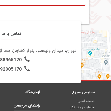
تماس با ما
تهران، میدان ولیعصر، بلوار کشاورز، بعد از 
-88965170
-92005170
دسترسی سریع
آزمایشگاه
صفحه اصلی
راهنمای مراجعین
ساسان در یک نگاه