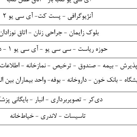
آی سی یو قلب باز - اتاق عمل قلب
آنژیوگرافی - پست کت- آی سی یو 2
بلوک زایمان - جراحی زنان - اتاق نوزادا
حوزه ریاست - سی سی یو - آی سی یو 1 - دیالیز
پذیرش - بیمه - صندوق - ترخیص - نمازخانه - اطلاعات
یشگاه - بانک خون - داروخانه - بوفه- واحد بیماران بین 
دی‌کر - تصویربرداری - انبار - بایگانی پزش
تاسیسات - لاندری - خیاط‌خانه