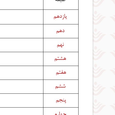
طبقه
یازدهم
دهم
نهم
هشتم
هفتم
ششم
پنجم
چهارم