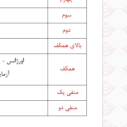
سوم
دوم
بالای همکف
اورژانس - 
همکف
آزما
منفی یک
منفی دو