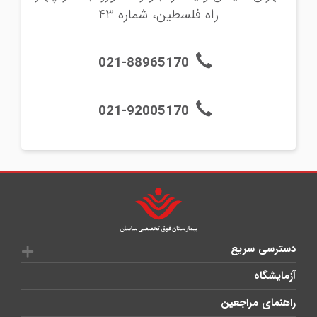
راه فلسطین، شماره ۴۳
021-88965170
021-92005170
دسترسی سریع
آزمایشگاه
راهنمای مراجعین